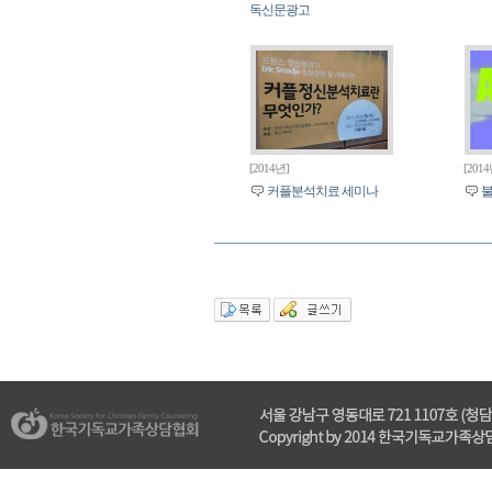
독신문광고
[2014년]
[201
커플분석치료 세미나