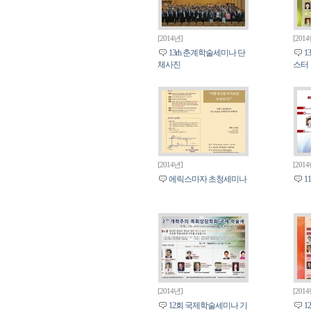
[2014년]
[201
13rh 춘계학술세미나 단
1
체사진
스터
[2014년]
[201
에릭스마자 초청세미나
1
[2014년]
[201
12회 국제학술세미나 기
1