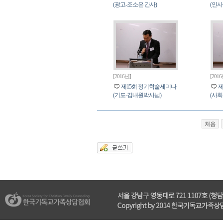
(광고-조소은 간사)
(인
[2016년]
[201
제15회 정기학술세미나
제
(기도-김내원박사님)
(사회
처음